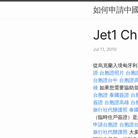
如何申請中國
Jet1 Ch
Jul 11, 2010
從烏克蘭入境匈牙利
證
台胞證照片
台胞
台胞證台中
台胞證
雄
如果您需要協助
台胞證
泰國簽證
台
簽證
台胞證高雄
台
旅行社代辦護照
泰
（臨時住戶簽證）是
申請台胞證
台胞證
旅行社代辦護照
大多