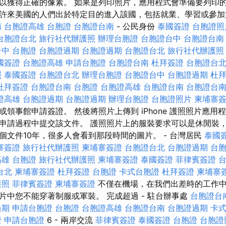
以獲得正確的像素。 如果是列印照片，應用程式會準備要列印的
許來美國的人們出於特定目的進入該國，包括就業、學習或參
南
台胞證高雄
台胞證
台胞證台南
- 公民身份
泰國簽證
台胞證照
台胞證台北
旅行社代辦護照
辦理台胞證
台胞證台中
台胞證台南
台中
台胞證
台胞證過期
台胞證過期
台胞證台北
旅行社代辦護照
國簽證
台胞證高雄
申請台胞證
台胞證台南
杜拜簽證
台胞證台
照
泰國簽證
台胞證台北
辦理台胞證
台胞證台中
台胞證過期
杜
杜拜簽證
台胞證台南
台胞證
台胞證高雄
台胞證台南
台胞證台
證高雄
台胞證過期
台胞證過期
辦理台胞證
台胞證照片
柬埔寨
領事館申請簽證。 然後將照片上傳到 iPhone 護照照片應用
申請過程中提交該文件。 護照照片上的服裝要求可以是休閒裝
個文件10年，很多人會看到那段時間的圖片。 - 台灣居民
泰國
寨簽證
旅行社代辦護照
柬埔寨簽證
台胞證台北
台胞證過期
台
高雄
台胞證
旅行社代辦護照
柬埔寨簽證
泰國簽證
菲律賓簽證
台北
柬埔寨簽證
杜拜簽證
台胞證
卡式台胞證
杜拜簽證
柬埔寨
護照
菲律賓簽證
柬埔寨簽證
不僅在機場，在我們出差時的工作中
片中您不能穿著制服或軍裝。 完成超過 - 駐台辦事處
台胞證台
過期
申請台胞證
台胞證
台胞證高雄
台胞證台南
台胞證過期
卡
證
申請台胞證
6 - 兩岸交流
菲律賓簽證
泰國簽證
台胞證
台胞證