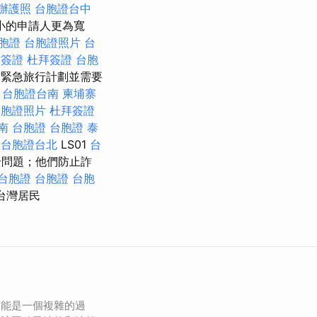
辦護照
台胞證台中
小的申請人更為寬
胞證
台胞證照片
台
賓簽證
杜拜簽證
台胞
緊急旅行計劃並需要
台胞證台南
柬埔寨
台胞證照片
杜拜簽證
南
台胞證
台胞證
泰
台胞證台北
LS01
台
問題；他們防止詐
台胞證
台胞證
台胞
 台灣居民
可能是一個複雜的過