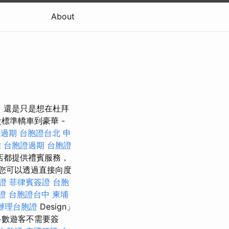
About
驗，還是只是想在杜拜
標準轎車到豪華 -
證過期
台胞證台北
申
雄
台胞證過期
台胞證
店都提供禮賓服務，
您可以透過直接向度
證
菲律賓簽證
台胞
證
台胞證台中
柬埔
辦理台胞證
Design」
多數遊客不需要簽