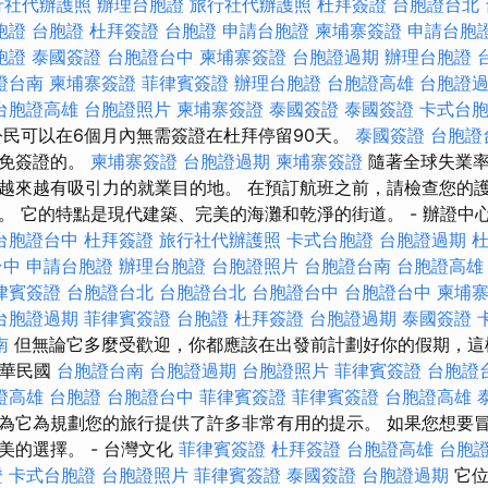
行社代辦護照
辦理台胞證
旅行社代辦護照
杜拜簽證
台胞證台北
胞證
台胞證
杜拜簽證
台胞證
申請台胞證
柬埔寨簽證
申請台胞
胞證
泰國簽證
台胞證台中
柬埔寨簽證
台胞證過期
辦理台胞證
證台南
柬埔寨簽證
菲律賓簽證
辦理台胞證
台胞證高雄
台胞證
台胞證高雄
台胞證照片
柬埔寨簽證
泰國簽證
泰國簽證
卡式台
民可以在6個月內無需簽證在杜拜停留90天。
泰國簽證
台胞證
是免簽證的。
柬埔寨簽證
台胞證過期
柬埔寨簽證
隨著全球失業率
越來越有吸引力的就業目的地。 在預訂航班之前，請檢查您的
。 它的特點是現代建築、完美的海灘和乾淨的街道。 - 辦證中
台胞證台中
杜拜簽證
旅行社代辦護照
卡式台胞證
台胞證過期
台中
申請台胞證
辦理台胞證
台胞證照片
台胞證台南
台胞證高雄
律賓簽證
台胞證台北
台胞證台北
台胞證台中
台胞證台中
柬埔
台胞證過期
菲律賓簽證
台胞證
杜拜簽證
台胞證過期
泰國簽證
南
但無論它多麼受歡迎，你都應該在出發前計劃好你的假期，這
中華民國
台胞證台南
台胞證過期
台胞證照片
菲律賓簽證
台胞證
證高雄
台胞證
台胞證台中
菲律賓簽證
菲律賓簽證
台胞證高雄
為它為規劃您的旅行提供了許多非常有用的提示。 如果您想要
美的選擇。 - 台灣文化
菲律賓簽證
杜拜簽證
台胞證高雄
台胞
證
卡式台胞證
台胞證照片
菲律賓簽證
泰國簽證
台胞證過期
它位