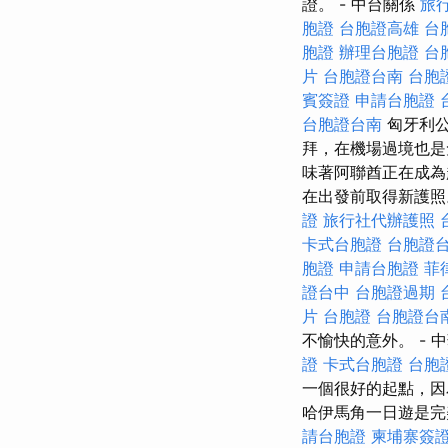
證。 - 中台關係
旅
胞證
台胞證高雄
台
胞證
辦理台胞證
台
片
台胞證台南
台胞
賓簽證
申請台胞證
台胞證台南
匈牙利公
拜，在機場過境也
味著阿聯酋正在成為
在出發前取得新護照
證
旅行社代辦護照
卡式台胞證
台胞證
胞證
申請台胞證
菲
證台中
台胞證過期
片
台胞證
台胞證台
不愉快的意外。 - 
證
卡式台胞證
台胞
一個很好的起點，因
哈伊馬角一日遊是完
請台胞證
柬埔寨簽